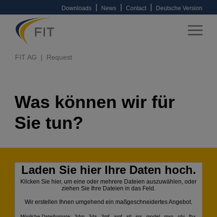
|
|
|
Downloads
News
Contact
Deutsche Version
FIT AG
Request
Was können wir für
Sie tun?
Laden Sie hier Ihre Daten hoch.
Klicken Sie hier, um eine oder mehrere Dateien auszuwählen, oder
ziehen Sie Ihre Dateien in das Feld.
Wir erstellen Ihnen umgehend ein maßgeschneidertes Angebot.
Mögliche Dateiformate: .3dm, .3ds, .3mf, .amf, .stl, .igs, .model, .mxp, .obj, .fbx,