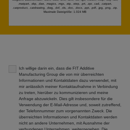
.matpart, .skp, .dae, .magics, .mgx, .stp, .step, .prt, .zpr, .cad, .catpart,
.catproduct, .catdrawing, .dwg, .dxf, .xls, .doc, .docx, .ppt, .pdf, .jpg, .png, .zip.
Maximale Dateigröße: 1.024 MB
Ich willige darin ein, dass die FIT Additive
Manufacturing Group die von mir überreichten
Informationen und Kontaktdaten dazu verwendet, mit
mir anlässlich meiner Kontaktaufnahme in Verbindung
zu treten, hierüber zu kommunizieren und meine
Anfrage abzuwickeln. Dies gilt insbesondere für die
Verwendung der E-Mail-Adresse und, soweit zutreffend,
der Telefonnummer zum vorgenannten Zweck. Die
überreichten Informationen und Kontaktdaten werden
nicht an andere Unternehmen, mit Ausnahme der
verbundenen Unternehmen, weitergegeben. Die