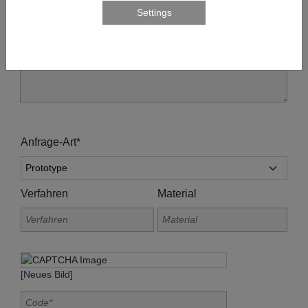
Anfrage-Art*
Verfahren
Material
[Neues Bild]