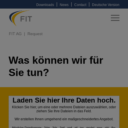
|
|
|
Downloads
News
Contact
Deutsche Version
FIT AG
Request
Was können wir für
Sie tun?
Laden Sie hier Ihre Daten hoch.
Klicken Sie hier, um eine oder mehrere Dateien auszuwählen, oder
ziehen Sie Ihre Dateien in das Feld.
Wir erstellen Ihnen umgehend ein maßgeschneidertes Angebot.
Mögliche Dateiformate: .3dm, .3ds, .3mf, .amf, .stl, .igs, .model, .mxp, .obj, .fbx,