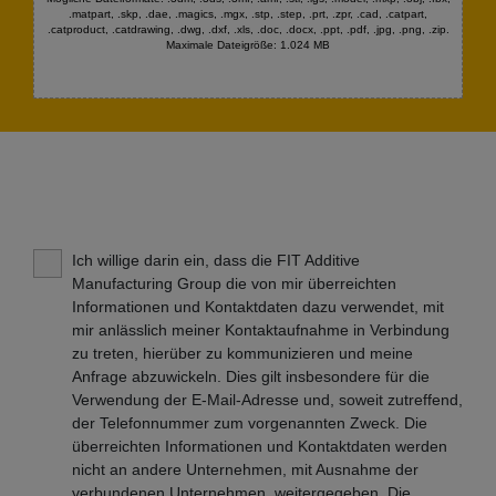
.matpart, .skp, .dae, .magics, .mgx, .stp, .step, .prt, .zpr, .cad, .catpart,
.catproduct, .catdrawing, .dwg, .dxf, .xls, .doc, .docx, .ppt, .pdf, .jpg, .png, .zip.
Maximale Dateigröße: 1.024 MB
Ich willige darin ein, dass die FIT Additive
Manufacturing Group die von mir überreichten
Informationen und Kontaktdaten dazu verwendet, mit
mir anlässlich meiner Kontaktaufnahme in Verbindung
zu treten, hierüber zu kommunizieren und meine
Anfrage abzuwickeln. Dies gilt insbesondere für die
Verwendung der E-Mail-Adresse und, soweit zutreffend,
der Telefonnummer zum vorgenannten Zweck. Die
überreichten Informationen und Kontaktdaten werden
nicht an andere Unternehmen, mit Ausnahme der
verbundenen Unternehmen, weitergegeben. Die