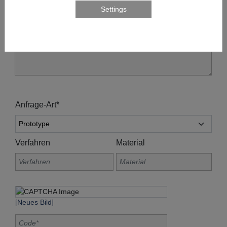
Anfrage-Art*
Verfahren
Material
[Neues Bild]